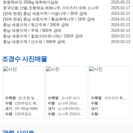
회향목씨앗 250kg 채취해가실분
2025-05-23
중국단풍,산딸,조형해송,회화나무,가이즈카,대목 소나무
2025-02-17
[판매 완료] 충남 세종지역 / 이팝나무 / 30주 급매
2024-02-13
[판매 완료] 충남 세종지역 / 황금측백나무 / 18주 급매
2024-02-13
충남 세종지역 / 둥근주목 / 200주 급매
2024-02-13
충남 세종지역 / 주목 / 900주 급매
2024-02-13
충남 세종지역 / 칠엽수(마로니에) / 200주 급매
2024-02-13
충남 세종지역 / 산수유 / 300주 급매
2024-02-13
조경수 사진매물
수목명
:
반,조형 및 자연송
수목명
:
소나무,오디뽕나무
수목명
:
가이즈카 특,회화15~30,조형해송,중국단풍 특 20점,해송8~20,느티나무20~50,회화15~30
수령
:
120주정도 목대 50만
수령
:
소나무 20년, 오디뽕나무7년
수령
:
크기
:
25~30점 H8M
크기
:
소나무15미터이상
크기
:
수량
:
120주정도
수량
:
소나무 25전이상85수, 25전이하220수, 뽕나무 42수
수량
: