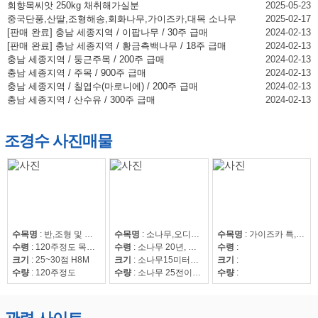
회향목씨앗 250kg 채취해가실분
2025-05-23
중국단풍,산딸,조형해송,회화나무,가이즈카,대목 소나무
2025-02-17
[판매 완료] 충남 세종지역 / 이팝나무 / 30주 급매
2024-02-13
[판매 완료] 충남 세종지역 / 황금측백나무 / 18주 급매
2024-02-13
충남 세종지역 / 둥근주목 / 200주 급매
2024-02-13
충남 세종지역 / 주목 / 900주 급매
2024-02-13
충남 세종지역 / 칠엽수(마로니에) / 200주 급매
2024-02-13
충남 세종지역 / 산수유 / 300주 급매
2024-02-13
조경수 사진매물
수목명
:
반,조형 및 자연송
수목명
:
소나무,오디뽕나무
수목명
:
가이즈카 특,회화15~30,조형해송,중국단풍 특 20점,해송8~20,느티나무20~50,회화15~30
수령
:
120주정도 목대 50만
수령
:
소나무 20년, 오디뽕나무7년
수령
:
크기
:
25~30점 H8M
크기
:
소나무15미터이상
크기
:
수량
:
120주정도
수량
:
소나무 25전이상85수, 25전이하220수, 뽕나무 42수
수량
: