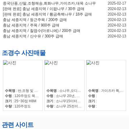
중국단풍,산딸,조형해송,회화나무,가이즈카,대목 소나무
2025-02-17
[판매 완료] 충남 세종지역 / 이팝나무 / 30주 급매
2024-02-13
[판매 완료] 충남 세종지역 / 황금측백나무 / 18주 급매
2024-02-13
충남 세종지역 / 둥근주목 / 200주 급매
2024-02-13
충남 세종지역 / 주목 / 900주 급매
2024-02-13
충남 세종지역 / 칠엽수(마로니에) / 200주 급매
2024-02-13
충남 세종지역 / 산수유 / 300주 급매
2024-02-13
조경수 사진매물
수목명
:
반,조형 및 자연송
수목명
:
소나무,오디뽕나무
수목명
:
가이즈카 특,회화15~30,조형해송,중국단풍 특 20점,해송8~20,느티나무20~50,회화15~30
수령
:
120주정도 목대 50만
수령
:
소나무 20년, 오디뽕나무7년
수령
:
크기
:
25~30점 H8M
크기
:
소나무15미터이상
크기
:
수량
:
120주정도
수량
:
소나무 25전이상85수, 25전이하220수, 뽕나무 42수
수량
:
관련 사이트