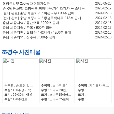
회향목씨앗 250kg 채취해가실분
2025-05-23
중국단풍,산딸,조형해송,회화나무,가이즈카,대목 소나무
2025-02-17
[판매 완료] 충남 세종지역 / 이팝나무 / 30주 급매
2024-02-13
[판매 완료] 충남 세종지역 / 황금측백나무 / 18주 급매
2024-02-13
충남 세종지역 / 둥근주목 / 200주 급매
2024-02-13
충남 세종지역 / 주목 / 900주 급매
2024-02-13
충남 세종지역 / 칠엽수(마로니에) / 200주 급매
2024-02-13
충남 세종지역 / 산수유 / 300주 급매
2024-02-13
조경수 사진매물
수목명
:
반,조형 및 자연송
수목명
:
소나무,오디뽕나무
수목명
:
가이즈카 특,회화15~30,조형해송,중국단풍 특 20점,해송8~20,느티나무20~50,회화15~30
수령
:
120주정도 목대 50만
수령
:
소나무 20년, 오디뽕나무7년
수령
:
크기
:
25~30점 H8M
크기
:
소나무15미터이상
크기
:
수량
:
120주정도
수량
:
소나무 25전이상85수, 25전이하220수, 뽕나무 42수
수량
: