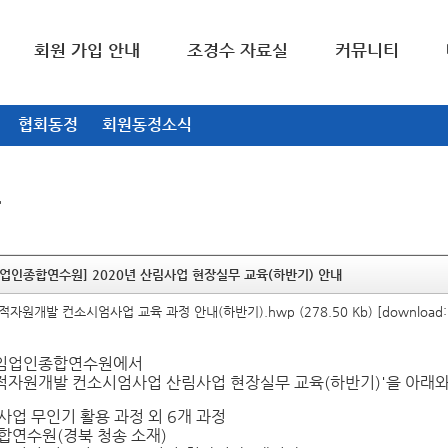
회원 가입 안내
조경수 자료실
커뮤니티
협회동정
회원동정소식
업인종합연수원] 2020년 산림사업 현장실무 교육(하반기) 안내
인적자원개발 컨소시엄사업 교육 과정 안내(하반기).hwp
(278.50 Kb) [download
임업인종합연수원에서
인적자원개발 컨소시엄사업 산림사업 현장실무 교육(하반기)'을 아래와
림사업 무인기 활용 과정 외 6개 과정
종합연수원(경북 청송 소재)