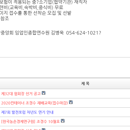
고용보험이 적용되는 중?소기업(협약기관) 재직자
훈련비(교육비,숙박비,중식비) 무료
페이지 접수를 통한 선착순 모집 및 선발
 참조
합중앙회 임업인종합연수원 김병욱 054-624-1021?
제 목
제32대 협회장 선거 공고
2020컨테이너 조경수 재배교육(접수마감)
제7회 발전포럼 차년도 연기 안내
[한국농촌경제연구원] 조경수 10월호