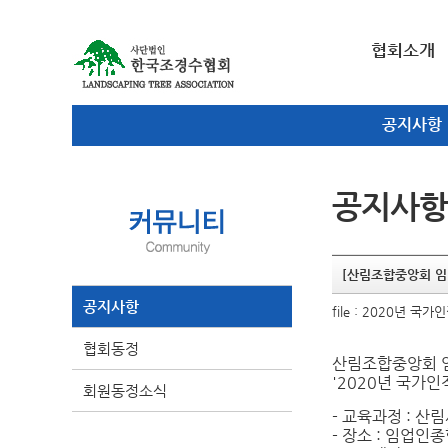
협회소개
공지사항
공지사항
[산림조합중앙회 임
공지사항
file :
2020년 국가
협회동정
산림조합중앙회 
'2020년 국가
회원동정소식
- 교육과정 : 산
- 장소 : 임업인