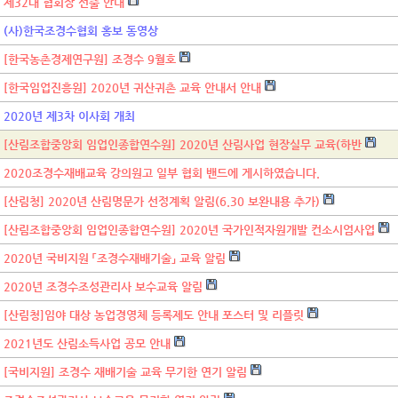
제32대 협회장 선출 안내
(사)한국조경수협회 홍보 동영상
[한국농촌경제연구원] 조경수 9월호
[한국임업진흥원] 2020년 귀산귀촌 교육 안내서 안내
2020년 제3차 이사회 개최
[산림조합중앙회 임업인종합연수원] 2020년 산림사업 현장실무 교육(하반
2020조경수재배교육 강의원고 일부 협회 밴드에 게시하였습니다.
[산림청] 2020년 산림명문가 선정계획 알림(6.30 보완내용 추가)
[산림조합중앙회 임업인종합연수원] 2020년 국가인적자원개발 컨소시엄사업
2020년 국비지원 「조경수재배기술」 교육 알림
2020년 조경수조성관리사 보수교육 알림
[산림청]임야 대상 농업경영체 등록제도 안내 포스터 및 리플릿
2021년도 산림소득사업 공모 안내
[국비지원] 조경수 재배기술 교육 무기한 연기 알림