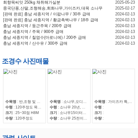
회향목씨앗 250kg 채취해가실분
2025-05-23
중국단풍,산딸,조형해송,회화나무,가이즈카,대목 소나무
2025-02-17
[판매 완료] 충남 세종지역 / 이팝나무 / 30주 급매
2024-02-13
[판매 완료] 충남 세종지역 / 황금측백나무 / 18주 급매
2024-02-13
충남 세종지역 / 둥근주목 / 200주 급매
2024-02-13
충남 세종지역 / 주목 / 900주 급매
2024-02-13
충남 세종지역 / 칠엽수(마로니에) / 200주 급매
2024-02-13
충남 세종지역 / 산수유 / 300주 급매
2024-02-13
조경수 사진매물
수목명
:
반,조형 및 자연송
수목명
:
소나무,오디뽕나무
수목명
:
가이즈카 특,회화15~30,조형해송,중국단풍 특 20점,해송8~20,느티나무20~50,회화15~30
수령
:
120주정도 목대 50만
수령
:
소나무 20년, 오디뽕나무7년
수령
:
크기
:
25~30점 H8M
크기
:
소나무15미터이상
크기
:
수량
:
120주정도
수량
:
소나무 25전이상85수, 25전이하220수, 뽕나무 42수
수량
: