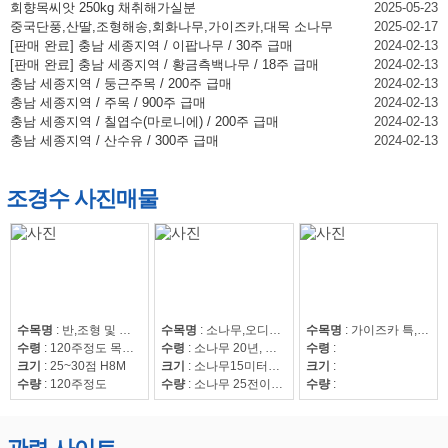
회향목씨앗 250kg 채취해가실분
2025-05-23
중국단풍,산딸,조형해송,회화나무,가이즈카,대목 소나무
2025-02-17
[판매 완료] 충남 세종지역 / 이팝나무 / 30주 급매
2024-02-13
[판매 완료] 충남 세종지역 / 황금측백나무 / 18주 급매
2024-02-13
충남 세종지역 / 둥근주목 / 200주 급매
2024-02-13
충남 세종지역 / 주목 / 900주 급매
2024-02-13
충남 세종지역 / 칠엽수(마로니에) / 200주 급매
2024-02-13
충남 세종지역 / 산수유 / 300주 급매
2024-02-13
조경수 사진매물
수목명
:
반,조형 및 자연송
수목명
:
소나무,오디뽕나무
수목명
:
가이즈카 특,회화15~30,조형해송,중국단풍 특 20점,해송8~20,느티나무20~50,회화15~30
수령
:
120주정도 목대 50만
수령
:
소나무 20년, 오디뽕나무7년
수령
:
크기
:
25~30점 H8M
크기
:
소나무15미터이상
크기
:
수량
:
120주정도
수량
:
소나무 25전이상85수, 25전이하220수, 뽕나무 42수
수량
: