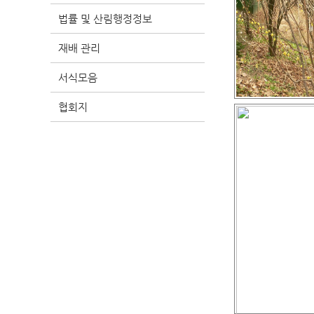
법률 및 산림행정정보
재배 관리
서식모음
협회지