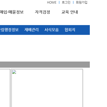
HOME
로그인
회원가입
매입·매물정보
자격검정
교육 안내
산림행정정보
재배관리
서식모음
협회지