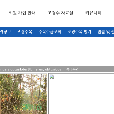
회원 가입 안내
조경수 자료실
커뮤니티
가격정보
조경수목
수목수급조회
조경수목 평가
법률 및 
era obtusiloba Blume var. obtusiloba 녹나무과