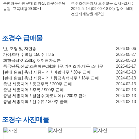
증평좌구산천문대 회의실, 좌구산수목
경수조성관리사 보수교육 실시]-일시 :
농원 -교육내용09:00~1
2026. 5. 14.(09:00~18:00)-장소 : kt대
전인재개발원 제2연
조경수 급매물
반, 조형 및 자연송
2026-08-06
가이즈카 수벽용 150주 H3.5
2025-05-27
회향목씨앗 250kg 채취해가실분
2025-05-23
중국단풍,산딸,조형해송,회화나무,가이즈카,대목 소나무
2025-02-17
[판매 완료] 충남 세종지역 / 이팝나무 / 30주 급매
2024-02-13
[판매 완료] 충남 세종지역 / 황금측백나무 / 18주 급매
2024-02-13
충남 세종지역 / 둥근주목 / 200주 급매
2024-02-13
충남 세종지역 / 주목 / 900주 급매
2024-02-13
충남 세종지역 / 칠엽수(마로니에) / 200주 급매
2024-02-13
충남 세종지역 / 산수유 / 300주 급매
2024-02-13
조경수 사진매물