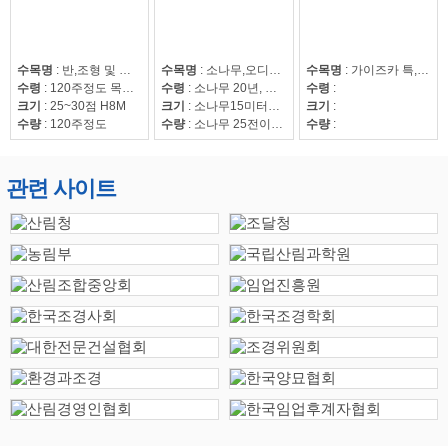
수목명
:
반,조형 및 자연송
수목명
:
소나무,오디뽕나무
수목명
:
가이즈카 특,회화15~30,조형해송,중국단풍 특 20점,해송8~20,느티나무20~50,회화15~30
수령
:
120주정도 목대 50만
수령
:
소나무 20년, 오디뽕나무7년
수령
:
크기
:
25~30점 H8M
크기
:
소나무15미터이상
크기
:
수량
:
120주정도
수량
:
소나무 25전이상85수, 25전이하220수, 뽕나무 42수
수량
:
관련 사이트