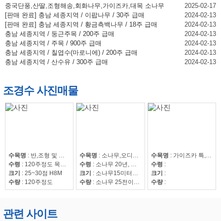
중국단풍,산딸,조형해송,회화나무,가이즈카,대목 소나무
2025-02-17
[판매 완료] 충남 세종지역 / 이팝나무 / 30주 급매
2024-02-13
[판매 완료] 충남 세종지역 / 황금측백나무 / 18주 급매
2024-02-13
충남 세종지역 / 둥근주목 / 200주 급매
2024-02-13
충남 세종지역 / 주목 / 900주 급매
2024-02-13
충남 세종지역 / 칠엽수(마로니에) / 200주 급매
2024-02-13
충남 세종지역 / 산수유 / 300주 급매
2024-02-13
조경수 사진매물
수목명
:
반,조형 및 자연송
수목명
:
소나무,오디뽕나무
수목명
:
가이즈카 특,회화15~30,조형해송,중국단풍 특 20점,해송8~20,느티나무20~50,회화15~30
수령
:
120주정도 목대 50만
수령
:
소나무 20년, 오디뽕나무7년
수령
:
크기
:
25~30점 H8M
크기
:
소나무15미터이상
크기
:
수량
:
120주정도
수량
:
소나무 25전이상85수, 25전이하220수, 뽕나무 42수
수량
:
관련 사이트