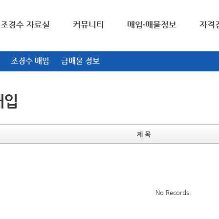
조경수 자료실
커뮤니티
매입·매물정보
자격
조경수 매입
급매물 정보
매입
제 목
No Records.