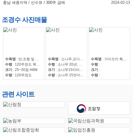
충남 세종지역 / 산수유 / 300주 급매
2024-02-13
조경수 사진매물
수목명
:
반,조형 및 자연송
수목명
:
소나무,오디뽕나무
수목명
:
가이즈카 특,회화15~30,조형해송,중국단풍 특 20점,해송8~20,느티나무20~50,회화15~30
수령
:
120주정도 목대 50만
수령
:
소나무 20년, 오디뽕나무7년
수령
:
크기
:
25~30점 H8M
크기
:
소나무15미터이상
크기
:
수량
:
120주정도
수량
:
소나무 25전이상85수, 25전이하220수, 뽕나무 42수
수량
:
관련 사이트