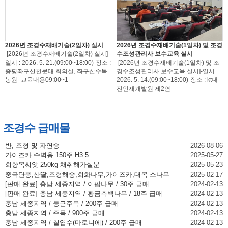
2026년 조경수재배기술(2일차) 실시
2026년 조경수재배기술(1일차) 및 조경
[2026년 조경수재배기술(2일차) 실시]-
수조성관리사 보수교육 실시
일시 : 2026. 5. 21.(09:00~18:00)-장소 :
[2026년 조경수재배기술(1일차) 및 조
증평좌구산천문대 회의실, 좌구산수목
경수조성관리사 보수교육 실시]-일시 :
농원 -교육내용09:00~1
2026. 5. 14.(09:00~18:00)-장소 : kt대
전인재개발원 제2연
조경수 급매물
반, 조형 및 자연송
2026-08-06
가이즈카 수벽용 150주 H3.5
2025-05-27
회향목씨앗 250kg 채취해가실분
2025-05-23
중국단풍,산딸,조형해송,회화나무,가이즈카,대목 소나무
2025-02-17
[판매 완료] 충남 세종지역 / 이팝나무 / 30주 급매
2024-02-13
[판매 완료] 충남 세종지역 / 황금측백나무 / 18주 급매
2024-02-13
충남 세종지역 / 둥근주목 / 200주 급매
2024-02-13
충남 세종지역 / 주목 / 900주 급매
2024-02-13
충남 세종지역 / 칠엽수(마로니에) / 200주 급매
2024-02-13