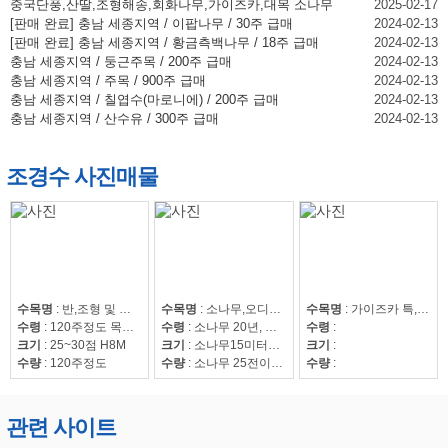
중국단풍,산딸,조형해송,회화나무,가이즈카,대목 소나무
2025-02-17
[판매 완료] 충남 세종지역 / 이팝나무 / 30주 급매
2024-02-13
[판매 완료] 충남 세종지역 / 황금측백나무 / 18주 급매
2024-02-13
충남 세종지역 / 둥근주목 / 200주 급매
2024-02-13
충남 세종지역 / 주목 / 900주 급매
2024-02-13
충남 세종지역 / 칠엽수(마로니에) / 200주 급매
2024-02-13
충남 세종지역 / 산수유 / 300주 급매
2024-02-13
조경수 사진매물
수목명
:
반,조형 및 자연송
수목명
:
소나무,오디뽕나무
수목명
:
가이즈카 특,회화15~30,조형해송,중국단풍 특 20점,해송8~20,느티나무20~50,회화15~30
수령
:
120주정도 목대 50만
수령
:
소나무 20년, 오디뽕나무7년
수령
:
크기
:
25~30점 H8M
크기
:
소나무15미터이상
크기
:
수량
:
120주정도
수량
:
소나무 25전이상85수, 25전이하220수, 뽕나무 42수
수량
:
관련 사이트