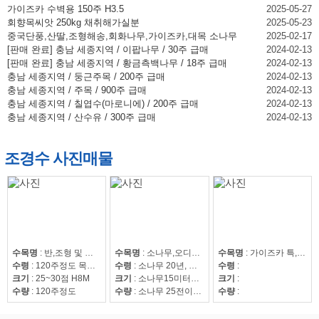
가이즈카 수벽용 150주 H3.5
2025-05-27
회향목씨앗 250kg 채취해가실분
2025-05-23
중국단풍,산딸,조형해송,회화나무,가이즈카,대목 소나무
2025-02-17
[판매 완료] 충남 세종지역 / 이팝나무 / 30주 급매
2024-02-13
[판매 완료] 충남 세종지역 / 황금측백나무 / 18주 급매
2024-02-13
충남 세종지역 / 둥근주목 / 200주 급매
2024-02-13
충남 세종지역 / 주목 / 900주 급매
2024-02-13
충남 세종지역 / 칠엽수(마로니에) / 200주 급매
2024-02-13
충남 세종지역 / 산수유 / 300주 급매
2024-02-13
조경수 사진매물
수목명
:
반,조형 및 자연송
수목명
:
소나무,오디뽕나무
수목명
:
가이즈카 특,회화15~30,조형해송,중국단풍 특 20점,해송8~20,느티나무20~50,회화15~30
수령
:
120주정도 목대 50만
수령
:
소나무 20년, 오디뽕나무7년
수령
:
크기
:
25~30점 H8M
크기
:
소나무15미터이상
크기
:
수량
:
120주정도
수량
:
소나무 25전이상85수, 25전이하220수, 뽕나무 42수
수량
: