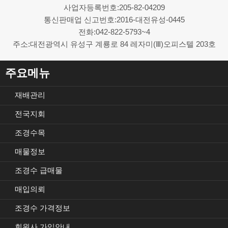
사업자등록번호:205-82-04209
통신판매업 신고번호:2016-대전유성-0445
전화:042-822-5793~4
주소:대전광역시 유성구 계룡로 84 레자미(Ⅲ)오피스텔 203호
주요메뉴
재배관리
전국지회
조경수목
매물정보
조경수 급매물
매입의뢰
조경수 가격정보
회원사 가입안내