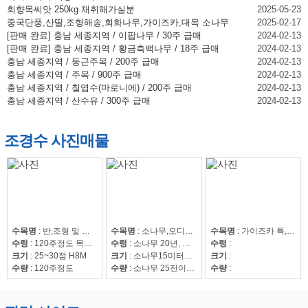
회향목씨앗 250kg 채취해가실분
2025-05-23
중국단풍,산딸,조형해송,회화나무,가이즈카,대목 소나무
2025-02-17
[판매 완료] 충남 세종지역 / 이팝나무 / 30주 급매
2024-02-13
[판매 완료] 충남 세종지역 / 황금측백나무 / 18주 급매
2024-02-13
충남 세종지역 / 둥근주목 / 200주 급매
2024-02-13
충남 세종지역 / 주목 / 900주 급매
2024-02-13
충남 세종지역 / 칠엽수(마로니에) / 200주 급매
2024-02-13
충남 세종지역 / 산수유 / 300주 급매
2024-02-13
조경수 사진매물
수목명
:
반,조형 및 자연송
수목명
:
소나무,오디뽕나무
수목명
:
가이즈카 특,회화15~30,조형해송,중국단풍 특 20점,해송8~20,느티나무20~50,회화15~30
수령
:
120주정도 목대 50만
수령
:
소나무 20년, 오디뽕나무7년
수령
:
크기
:
25~30점 H8M
크기
:
소나무15미터이상
크기
:
수량
:
120주정도
수량
:
소나무 25전이상85수, 25전이하220수, 뽕나무 42수
수량
: