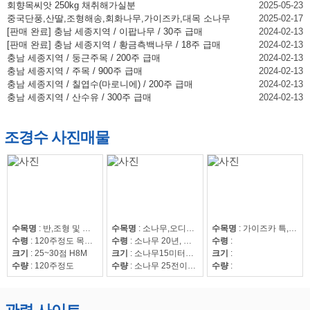
회향목씨앗 250kg 채취해가실분
2025-05-23
중국단풍,산딸,조형해송,회화나무,가이즈카,대목 소나무
2025-02-17
[판매 완료] 충남 세종지역 / 이팝나무 / 30주 급매
2024-02-13
[판매 완료] 충남 세종지역 / 황금측백나무 / 18주 급매
2024-02-13
충남 세종지역 / 둥근주목 / 200주 급매
2024-02-13
충남 세종지역 / 주목 / 900주 급매
2024-02-13
충남 세종지역 / 칠엽수(마로니에) / 200주 급매
2024-02-13
충남 세종지역 / 산수유 / 300주 급매
2024-02-13
조경수 사진매물
수목명
:
반,조형 및 자연송
수목명
:
소나무,오디뽕나무
수목명
:
가이즈카 특,회화15~30,조형해송,중국단풍 특 20점,해송8~20,느티나무20~50,회화15~30
수령
:
120주정도 목대 50만
수령
:
소나무 20년, 오디뽕나무7년
수령
:
크기
:
25~30점 H8M
크기
:
소나무15미터이상
크기
:
수량
:
120주정도
수량
:
소나무 25전이상85수, 25전이하220수, 뽕나무 42수
수량
: