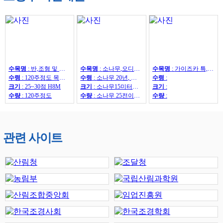
수목명
:
반,조형 및 자연송
수목명
:
소나무,오디뽕나무
수목명
:
가이즈카 특,회화15~30,조형해송,중국단풍 특 20점,해송8~20,느티나무20~50,회화15~30
수령
:
120주정도 목대 50만
수령
:
소나무 20년, 오디뽕나무7년
수령
:
크기
:
25~30점 H8M
크기
:
소나무15미터이상
크기
:
수량
:
120주정도
수량
:
소나무 25전이상85수, 25전이하220수, 뽕나무 42수
수량
:
관련 사이트