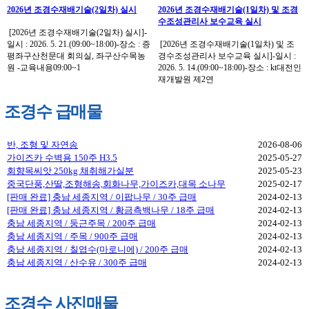
2026년 조경수재배기술(2일차) 실시
2026년 조경수재배기술(1일차) 및 조경
수조성관리사 보수교육 실시
[2026년 조경수재배기술(2일차) 실시]-
일시 : 2026. 5. 21.(09:00~18:00)-장소 : 증
[2026년 조경수재배기술(1일차) 및 조
평좌구산천문대 회의실, 좌구산수목농
경수조성관리사 보수교육 실시]-일시 :
원 -교육내용09:00~1
2026. 5. 14.(09:00~18:00)-장소 : kt대전인
재개발원 제2연
조경수 급매물
반, 조형 및 자연송
2026-08-06
가이즈카 수벽용 150주 H3.5
2025-05-27
회향목씨앗 250kg 채취해가실분
2025-05-23
중국단풍,산딸,조형해송,회화나무,가이즈카,대목 소나무
2025-02-17
[판매 완료] 충남 세종지역 / 이팝나무 / 30주 급매
2024-02-13
[판매 완료] 충남 세종지역 / 황금측백나무 / 18주 급매
2024-02-13
충남 세종지역 / 둥근주목 / 200주 급매
2024-02-13
충남 세종지역 / 주목 / 900주 급매
2024-02-13
충남 세종지역 / 칠엽수(마로니에) / 200주 급매
2024-02-13
충남 세종지역 / 산수유 / 300주 급매
2024-02-13
조경수 사진매물