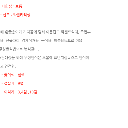
 내화성 : 보통
 산도 : 약알카리성
않을때 흰꽃송이가 가지끝에 달려 아름답고 악센트식재, 주엽부
용, 산울타리, 경계식재용, 군식용, 피복용등으로 이용
무성번식법으로 번식한다.
노천매장을 하며 무성번식은 초봄에 휴면지삽목으로 번식이
고 안전함.
- 꽃의색 : 흰색
결실기 : 9월
식기 : 3,4월 ,10월