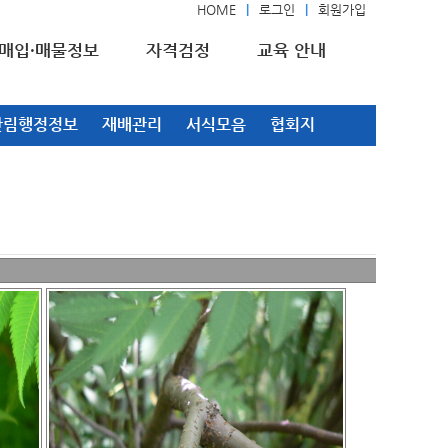
HOME
로그인
회원가입
매입·매물정보
자격검정
교육 안내
산림행정정보
재배관리
서식모음
협회지