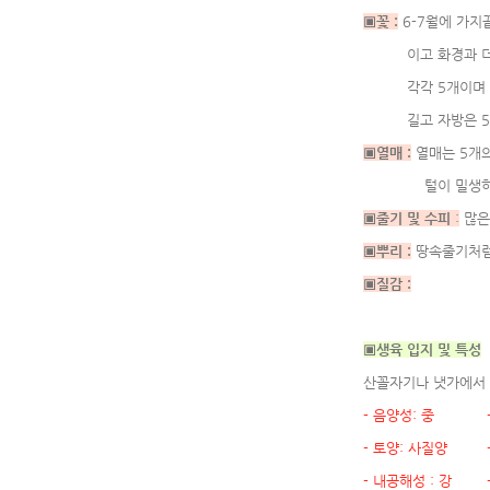
▣꽃 :
6-7월에 가지
이고 화경과 더불어
각각 5개이며 꽃받
길고 자방은 5개이
▣열매 :
열매는 5개의
털이 밀생하여 
▣줄기 및 수피
:
많은
▣뿌리 :
땅속줄기처럼
▣질감 :
▣생육 입지 및 특성
산꼴자기나 냇가에서 
- 음양성: 중 - 
- 토양: 사질양 -
- 내공해성 : 강 -