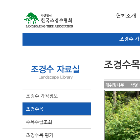
협회소개
조경수 
조경수목
개쉬땅나무 학명 : Sorb
조경수 가격정보
조경수목
수목수급조회
조경수목 평가