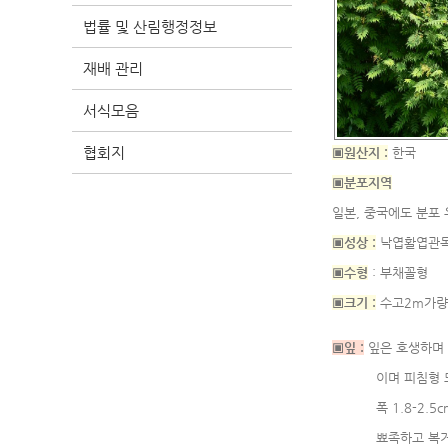
법률 및 산림행정정보
재배 관리
서식모음
협회지
▣원산지 :
한국
▣분포지역
일본, 중국에도 분포
▣성상 :
낙엽활엽관
▣수형
: 부채꼴형
▣크기 :
수고2m가량
▣잎 :
잎은 호생하며 
이며 피침형 또는 
폭 1.8-2.5cm
뾰족하고 복거치가