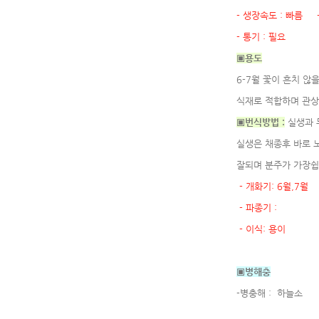
- 생장속도 : 빠름 -
- 통기 : 필요 -
▣용도
6-7월 꽃이 흔치 
식재로 적합하며 관상
▣번식방법 :
실생과 
실생은 채종후 바로 
잘되며 분주가 가장쉽
- 개화기: 6월,7월 
- 파종기 : - 
- 이식: 용이 - 이
▣병해충
-병충해 : 하늘소