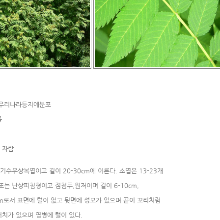
 우리나라등지에분포
목
 자람
기수우상복엽이고 길이 20-30cm에 이른다. 소엽은 13-23개
난상피침형이고 점첨두,원저이며 길이 6-10cm,
로서 표면에 털이 없고 뒷면에 성모가 있으며 끝이 꼬리처럼
 있으며 엽병에 털이 있다.