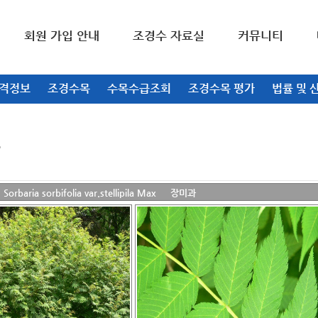
회원 가입 안내
조경수 자료실
커뮤니티
가격정보
조경수목
수목수급조회
조경수목 평가
법률 및 
aria sorbifolia var.stellipila Max 장미과