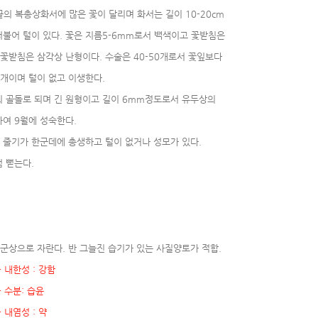
끝의 복총상화서에 많은 꽃이 달리며 화서는 길이 10-20cm
 털이 있다. 꽃은 지름5-6mm로서 백색이고 꽃받침은
침은 삼각상 난형이다. 수술은 40-50개로서 꽃잎보다
며 털이 없고 이생한다.
 골돌로 되며 긴 원형이고 길이 6mm정도로서 유두상의
9월에 성숙한다.
 줄기가 한군데에 총생하고 털이 없거나 성모가 있다.
 뻗는다.
군상으로 자란다. 반 그늘진 습기가 있는 사질양토가 적합.
내한성 : 강함
 수분: 습윤
 내염성 : 약