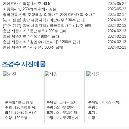
가이즈카 수벽용 150주 H3.5
2025-05-27
회향목씨앗 250kg 채취해가실분
2025-05-23
중국단풍,산딸,조형해송,회화나무,가이즈카,대목 소나무
2025-02-17
[판매 완료] 충남 세종지역 / 이팝나무 / 30주 급매
2024-02-13
[판매 완료] 충남 세종지역 / 황금측백나무 / 18주 급매
2024-02-13
충남 세종지역 / 둥근주목 / 200주 급매
2024-02-13
충남 세종지역 / 주목 / 900주 급매
2024-02-13
충남 세종지역 / 칠엽수(마로니에) / 200주 급매
2024-02-13
충남 세종지역 / 산수유 / 300주 급매
2024-02-13
조경수 사진매물
수목명
:
반,조형 및 자연송
수목명
:
소나무,오디뽕나무
수목명
:
가이즈카 특,회화15~30,조형해송,중국단풍 특 20점,해송8~20,느티나무20~50,회화15~30
수령
:
120주정도 목대 50만
수령
:
소나무 20년, 오디뽕나무7년
수령
:
크기
:
25~30점 H8M
크기
:
소나무15미터이상
크기
:
수량
:
120주정도
수량
:
소나무 25전이상85수, 25전이하220수, 뽕나무 42수
수량
: