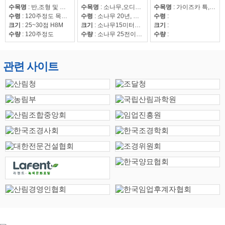
수목명
:
반,조형 및 자연송
수목명
:
소나무,오디뽕나무
수목명
:
가이즈카 특,회화15~30,조형해송,중국단풍 특 20점,해송8~20,느티나무20~50,회화15~30
수령
:
120주정도 목대 50만
수령
:
소나무 20년, 오디뽕나무7년
수령
:
크기
:
25~30점 H8M
크기
:
소나무15미터이상
크기
:
수량
:
120주정도
수량
:
소나무 25전이상85수, 25전이하220수, 뽕나무 42수
수량
:
관련 사이트