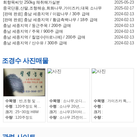
회향목씨앗 250kg 채취해가실분
2025-05-23
중국단풍,산딸,조형해송,회화나무,가이즈카,대목 소나무
2025-02-17
[판매 완료] 충남 세종지역 / 이팝나무 / 30주 급매
2024-02-13
[판매 완료] 충남 세종지역 / 황금측백나무 / 18주 급매
2024-02-13
충남 세종지역 / 둥근주목 / 200주 급매
2024-02-13
충남 세종지역 / 주목 / 900주 급매
2024-02-13
충남 세종지역 / 칠엽수(마로니에) / 200주 급매
2024-02-13
충남 세종지역 / 산수유 / 300주 급매
2024-02-13
조경수 사진매물
수목명
:
반,조형 및 자연송
수목명
:
소나무,오디뽕나무
수목명
:
가이즈카 특,회화15~30,조형해송,중국단풍 특 20점,해송8~20,느티나무20~50,회화15~30
수령
:
120주정도 목대 50만
수령
:
소나무 20년, 오디뽕나무7년
수령
:
크기
:
25~30점 H8M
크기
:
소나무15미터이상
크기
:
수량
:
120주정도
수량
:
소나무 25전이상85수, 25전이하220수, 뽕나무 42수
수량
: