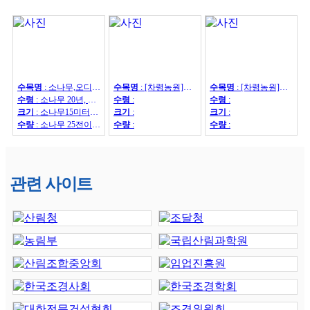
수목명
:
소나무,오디뽕나무
수목명
:
[차령농원]홍단풍/칠엽수/메타세콰이어/산수유/은행나무/이팝나무/회화나무/왕벗나무/대왕참나무
수목명
:
[차령농원]꽝꽝나무/선주목/둥근주목/황금측백/곰솔/섬잣나무/반송/조형소나무
수령
:
소나무 20년, 오디뽕나무7년
수령
:
수령
:
크기
:
소나무15미터이상
크기
:
크기
:
수량
:
소나무 25전이상85수, 25전이하220수, 뽕나무 42수
수량
:
수량
:
관련 사이트