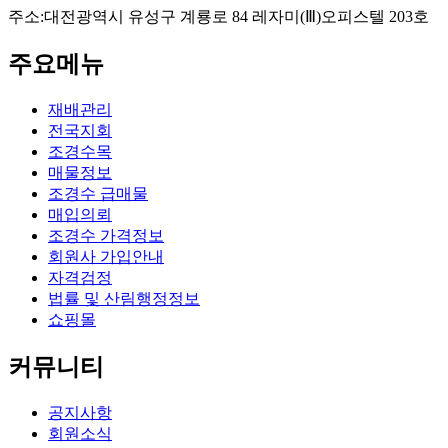
주소:대전광역시 유성구 계룡로 84 레자미(Ⅲ)오피스텔 203호
주요메뉴
재배관리
전국지회
조경수목
매물정보
조경수 급매물
매입의뢰
조경수 가격정보
회원사 가입안내
자격검정
법률 및 산림행정정보
쇼핑몰
커뮤니티
공지사항
회원소식