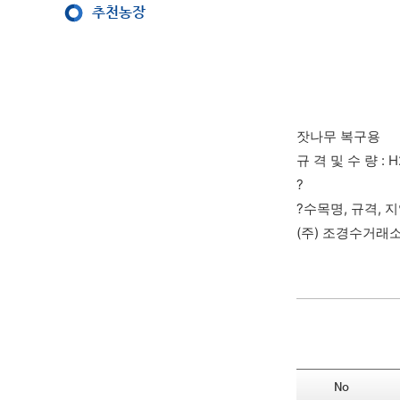
추천농장
잣나무 복구용
규 격 및 수 량 : H
?
?수목명, 규격, 
(주) 조경수거래소 :
No