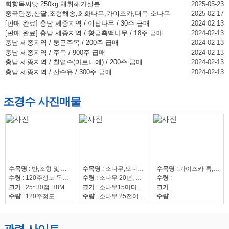
회향목씨앗 250kg 채취해가실분
2025-05-23
중국단풍,산딸,조형해송,회화나무,가이즈카,대목 소나무
2025-02-17
[판매 완료] 충남 세종지역 / 이팝나무 / 30주 급매
2024-02-13
[판매 완료] 충남 세종지역 / 황금측백나무 / 18주 급매
2024-02-13
충남 세종지역 / 둥근주목 / 200주 급매
2024-02-13
충남 세종지역 / 주목 / 900주 급매
2024-02-13
충남 세종지역 / 칠엽수(마로니에) / 200주 급매
2024-02-13
충남 세종지역 / 산수유 / 300주 급매
2024-02-13
조경수 사진매물
수목명
:
반,조형 및 자연송
수목명
:
소나무,오디뽕나무
수목명
:
가이즈카 특,회화15~30,조형해송,중국단풍 특 20점,해송8~20,느티나무20~50,회화15~30
수령
:
120주정도 목대 50만
수령
:
소나무 20년, 오디뽕나무7년
수령
:
크기
:
25~30점 H8M
크기
:
소나무15미터이상
크기
:
수량
:
120주정도
수량
:
소나무 25전이상85수, 25전이하220수, 뽕나무 42수
수량
: